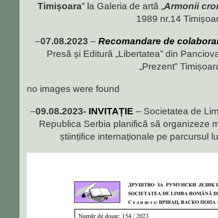
Timișoara
” la Galeria de artă „
Armonii cro
1989 nr.14 Timișoar
–
07.08.2023
–
Recomandare
de colabora
Presă și Editură „Libertatea” din Panciova
„Prezent” Timișoar
no images were found
–
09.08.2023-
INVITAȚIE
– Societatea de Li
Republica Serbia planifică să organizeze ma
științifice internaționale pe parcursul 