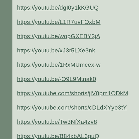
https://youtu.be/dgI0y1kKGUQ
https://youtu.be/L1R7uvFOxbM
https://youtu.be/wopGXEBY3jA
https://youtu.be/xJ3r5LXe3nk
https://youtu.be/1RxMUmcex-w
https://youtu.be/-O9L9Mtnak0
https://youtube.com/shorts/jIV0pm1ODkM
https://youtube.com/shorts/cDLdXYye3tY
https://youtu.be/Tw3NfXa4zv8
https://youtu.be/B84xbAL6guQ