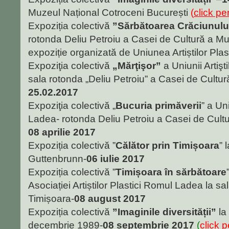
Muzeul Național Cotroceni București
(
click pe
Expoziția colectivă
”Sărbătoarea Crăciunulu
rotonda Deliu Petroiu a Casei de Cultură a Mun
expoziție organizată de Uniunea Artiștilor Pla
Expoziţia colectivă
„Mărţişor”
a Uniunii Artiş
sala rotonda „Deliu Petroiu” a Casei de Cultur
25.02.2017
Expoziţia colectivă „
Bucuria primăverii
” a Uni
Ladea- rotonda Deliu Petroiu a Casei de Cultu
08 aprilie 2017
Expoziția colectivă ”
Călător prin Timișoara
” 
Guttenbrunn-
06 iulie 2017
Expoziția colectivă ”
Timișoara în sărbătoare
Asociației Artiștilor Plastici Romul Ladea la sa
Timișoara-
08 august 2017
Expoziția colectivă
”Imaginile diversității”
la
decembrie 1989-
08 septembrie 2017
(
click 