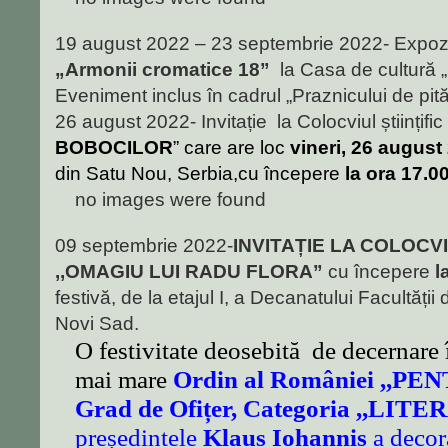
19 august 2022 – 23 septembrie 2022- Expozit
„Armonii cromatice 18”
la Casa de cultură 
Eveniment inclus în cadrul „Praznicului de pit
26 august 2022- Invitație la Colocviul științific 
BOBOCILOR
” care are loc
vineri, 26 august
din Satu Nou, Serbia,cu începere
la ora 17.0
no images were found
09 septembrie 2022-
INVITAȚIE LA COLOCV
,,OMAGIU LUI RADU FLORA”
cu începere
l
festivă, de la etajul I, a Decanatului Facultății 
Novi Sad.
O festivitate deosebită de decernare 
mai mare
Ordin al României ,,PE
Grad de Ofițer, Categoria ,,LI
președintele
Klaus Iohannis
a decor