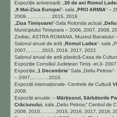
Expoziție aniversară: „
30 de ani Romul Lade
„
9 Mai-Ziua Europei
”- sala „
PRO ARMIA
” – 
2009…………… 2015, 2016
„
Ziua Timișoarei
”-Sala Rotonda actual „
Deliu
Municipiului Timișoara – 2006, 2007, 200
Zodiac, ASTRA ROMANA, Muzeul Banatului –
Salonul anual de artă „
Romul Ladea
”- sala „
2007,………2015, 2016, 2017, 2022
Salonul anual de artă plastică-Casa de Cultu
Expoziție Consiliul Județean Timiș -et.3- 2007
Expoziția „
1 Decembrie
” Sala „Deliu Petroiu”
– 2007,………..2015.
Expoziții internaționale- Centrele de Cultură
V
2008.
Expoziții anuale: –
Mărțișorul, Sărbătorile Pa
Crăciunului
, sala „Deliu Petroiu” Centrul de C
2009, 2010,………2015, 2016, 2017, 2018, 20