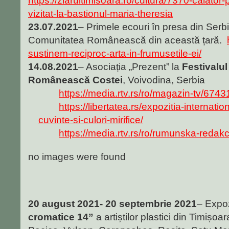
https://ziarultimisoara.ro/cultura/7370-calator-
vizitat-la-bastionul-maria-theresia
23.07.2021
– Primele ecouri în presa din Serb
Comunitatea Românească din această țară.
sustinem-reciproc-arta-in-frumusetile-ei/
14.08.2021
– Asociația „Prezent” la
Festivalul
Românească Costei
, Voivodina, Serbia
https://media.rtv.rs/ro/magazin-tv/6743
https://libertatea.rs/expozitia-internatio
cuvinte-si-culori-mirifice/
https://media.rtv.rs/ro/rumunska-redak
no images were found
20 august 2021- 20 septembrie 2021
– Expoz
cromatice 14”
a artiștilor plastici din Timișo