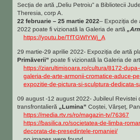
Secția de artă „Deliu Petroiu” a Bibliotecii Ju
Theresia, corp A.
22 februarie – 25 martie 2022
– Expoziția de 
2022 poate fi vizionată la Galeria de artă
„Arm
https://youtu.be/TfTGWlYWj_A
29 martie-29 aprilie 2022- Expoziția de artă p
Primăverii”
poate fi vizionată la Galeria de art
https://ziarultimisoara.ro/cultura/8172-dupa-
galeria-de-arte-armonii-cromatice-aduce-pe-
expozitie-de-pictura-si-sculptura-dedicata-s
09 august -12 august 2022- Jubileul Revistei de 
transfrontalieră
„Lumina”
Coștei, Vârșeț, Pan
https://media.rtv.rs/ro/magazin-tv/76367
https://basilica.ro/societatea-de-limba-roma
decorata-de-presedintele-romaniei/
no images were found