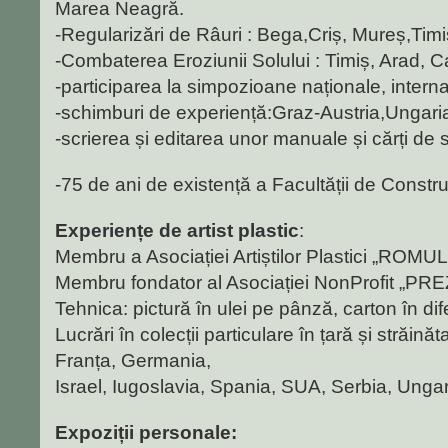
Marea Neagră.
-Regularizări de Râuri : Bega,Criș, Mureș,Timi
-Combaterea Eroziunii Solului : Timiș, Arad, C
-participarea la simpozioane naționale, interna
-schimburi de experiență:Graz-Austria,Ungar
-scrierea și editarea unor manuale și cărți de s
-75 de ani de existență a Facultății de Constr
Experiențe de artist plastic
:
Membru a Asociației Artiștilor Plastici „ROM
Membru fondator al Asociației NonProfit „PR
Tehnica: pictură în ulei pe pânză, carton în dif
Lucrări în colecții particulare în țară și străin
Franța, Germania,
Israel, Iugoslavia, Spania, SUA, Serbia, Ungar
Expoziții personale: