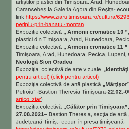
artiștilor plastici din Timișoara, Arad, Hunedo
Caransebeș la Galeria Agora din Reșița- ecouri
link
https://www.ziarultimisoara.ro/cultura/629
periplu-prin-banatul-montan
Expoziție colectivă
„ Armonii cromatice 10 ”
plastici din Timișoara, Arad, Hunedoara, Pec
Expoziție colectivă
„ Armonii cromatice 11 ”
Timișoara, Arad, Hunedoara, Pecica, Lupeni
Neologă Sion Oradea
Expoziția colectivă de arte vizuale „
Identităț
pentru articol
) (
click pentru articol
)
Expoziţia colectivă de artă plastică
„Mărţişor
Petroiu” -Bastion Theresia Timișoara-
22.02.-
articol ziar
)
Expoziția colectivă
„Călător prin Timișoara”
27.08.2021
– Bastion Theresia, secția de artă 
Județeană Timiș.- ecouri în presa timișeană-