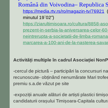
Română din Voivodina– Republica S
https://media.rtv.rs/ro/magazin-tv/76921
minutul 19`02”)
https://ziarultimisoara.ro/cultura/8858-aso
prezent-in-serbia-la-aniversarea-celor-60-
neintrerupta-a-societatii-de-limba-romana-
marcarea-a-100-ani-de-la-nasterea-savan
Activități multiple în cadrul Asociației No
-cercul de pictură – participări la concursuri na
recunoscute- obținând nenumărate Mari trofe
premiu s.a.de văzut pe site
-expoziții anuale alături de artiști plastici timi
candidaturii orașului Timișoara-Capitala cultur