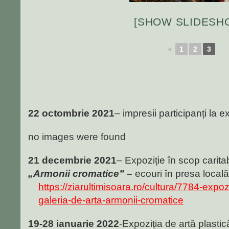
[SHOW SLIDESH
◄
1
2
3
22 octombrie 2021
– impresii participanți la e
no images were found
21 decembrie 2021
– Expoziție în scop caritab
„Armonii cromatice” –
ecouri în presa locală
https://ziarultimisoara.ro/cultura/7784-expozi
galeria-de-arta-armonii-cromatice
19-28 ianuarie 2022
-Expoziția de artă plastic