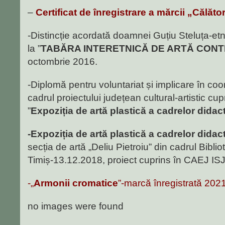
–
Certificat de înregistrare a mărcii „Călăt
-Distincție acordată doamnei Guțiu Steluța-et
la ”
TABĂRA INTERETNICĂ DE ARTĂ CO
octombrie 2016.
-Diplomă pentru voluntariat și implicare în coor
cadrul proiectului județean cultural-artistic 
”
Expoziția de artă plastică a cadrelor didac
-Expoziția de artă plastică a cadrelor didac
secția de artă „Deliu Pietroiu” din cadrul Bibli
Timiș-13.12.2018, proiect cuprins în CAEJ IS
-„
Armonii cromatice
”-marcă înregistrată 202
no images were found