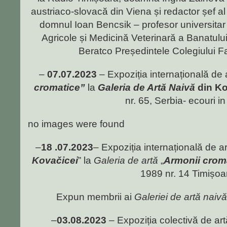
austriaco-slovacă din Viena și redactor șef al 
domnul Ioan Bencsik – profesor universitar 
Agricole și Medicină Veterinară a Banatulu
Beratco Președintele Colegiului Fa
–
07.07.2023
– Expoziția internațională de 
cromatice”
la
Galeria de Artă Naivă
din K
nr. 65, Serbia- ecouri i
no images were found
–
18 .07.2023
– Expoziția internațională de ar
Kovačicei
” la
Galeria de artă
„
Armonii crom
1989 nr. 14 Timișoa
Expun membrii ai
Galeriei de artă naiv
–
03.08.2023
– Expoziția colectivă de artă