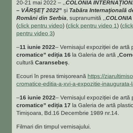
20-21 mai 2022 – ,,
COLONIA INTERNAȚION
– VÂRȘEȚ 2022
”
și
Tabăra Internațională de
Români din Serbia
, supranumită ,,
COLONIA
(
click pentru video
) (
click pentru video 1
) (
clic
pentru video 3
)
–
11 iunie 2022
– Vernisajul expoziției de artă 
cromatice” ediția 16
la Galeria de artă „
Corn
cultură
Caransebeș
.
Ecouri în presa timișoreană
https://ziarultimi
cromatice-editia-a-xvi-a-expozitie-inaugurata
–
16 iunie 2022
– Vernisajul expoziției de artă
cromatice” ediția 17
la Galeria de artă plast
Timișoara, Bd.16 Decembrie 1989 nr.14.
Filmari din timpul vernisajului.