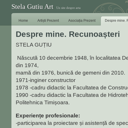
Stela Gutiu Art
Un site despre arta
Home
Artiști Prezent
Asociația Prezent
Despre mine. 
Despre mine. Recunoașteri
STELA GUȚIU
Născută 10 decembrie 1948, în localitatea Det
din 1974,
mamă din 1976, bunică de gemeni din 2010.
1971-inginer constructor
1978 -cadru didactic la Facultatea de Construc
1990 -cadru didactic la Facultatea de Hidrote
Politehnica Timișoara.
Experiențe profesionale:
-participarea la proiectare și asistență de spe