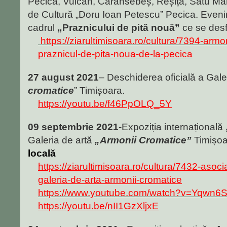
Pecica, Vulcan, Caransebeș, Reșița, Satu Mare
de Cultură „Doru Ioan Petescu” Pecica. Evenim
cadrul
„Praznicului de pită nouă”
ce se desf
https://ziarultimisoara.ro/cultura/7394-armo
praznicul-de-pita-noua-de-la-pecica
27 august 2021
– Deschiderea oficială a Galer
cromatice
” Timișoara.
https://youtu.be/f46PpOLQ_5Y
09 septembrie 2021
-Expoziția internațională
Galeria de artă
„Armonii Cromatice”
Timișoa
locală
https://ziarultimisoara.ro/cultura/7432-asoc
galeria-de-arta-armonii-cromatice
https://www.youtube.com/watch?v=Yqwn
https://youtu.be/nII1GzXljxE