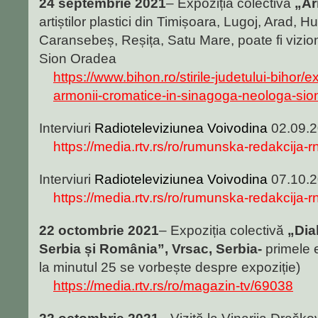
24 septembrie 2021
– Expoziția colectivă
„Ar
artiștilor plastici din Timișoara, Lugoj, Arad,
Caransebeș, Reșița, Satu Mare, poate fi vizi
Sion Oradea
https://www.bihon.ro/stirile-judetului-bihor/e
armonii-cromatice-in-sinagoga-neologa-si
Interviuri
Radioteleviziunea Voivodina
02.09.
https://media.rtv.rs/ro/rumunska-redakcija-
Interviuri
Radioteleviziunea Voivodina
07.10.
https://media.rtv.rs/ro/rumunska-redakcija
22 octombrie 2021
– Expoziția colectivă
„Dia
Serbia și România”, Vrsac, Serbia-
primele 
la minutul 25 se vorbește despre expoziție)
https://media.rtv.rs/ro/magazin-tv/69038