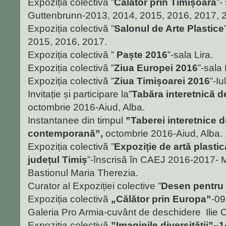
Expoziția colectivă ”
Călător prin Timișoara
”-
Guttenbrunn-2013, 2014, 2015, 2016, 2017, 
Expoziția colectivă ”
Salonul de Arte Plastice
2015, 2016, 2017.
Expoziția colectivă ”
Paște 2016
”-sala Lira.
Expoziția colectivă ”
Ziua Europei 2016
”-sala
Expoziția colectivă ”
Ziua Timișoarei 2016
”-Iu
Invitație și participare la”
Tabăra interetnică 
octombrie 2016-Aiud, Alba.
Instantanee din timpul
”Taberei interetnice d
contemporană”,
octombrie 2016-Aiud, Alba.
Expoziția colectivă ”
Expoziție de artă plastic
județul Timiș
”-înscrisă în CAEJ 2016-2017- M
Bastionul Maria Therezia.
Curator al Expoziției colective ”
Desen pentru 
Expoziția colectivă
„Călător prin Europa”
-09
Galeria Pro Armia-cuvânt de deschidere Ilie Che
Expoziția colectivă
”Imaginile diversității”
–
1