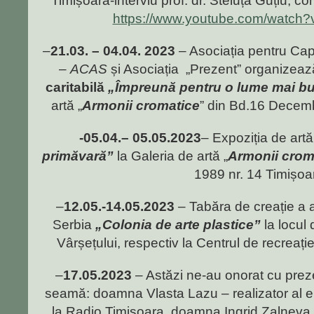
Timișoara-interviu prof. dr. Steluța Guțiu, c
https://www.youtube.com/watch
–
21.03. – 04.04. 2023
– Asociația pentru Capa
–
ACAS
și Asociația „Prezent” organizeaz
caritabilă
„Împreună pentru o lume mai b
artă „
Armonii cromatice
” din Bd.16 Decemb
-05.04.– 05.05.2023
– Expoziția de artă
primăvară”
la Galeria de artă „
Armonii crom
1989 nr. 14 Timișoa
–
12.05.-14.05.2023
– Tabăra de creație a ar
Serbia
„Colonia de arte plastice”
la locul 
Vârșețului, respectiv la Centrul de recreație
–
17.05.2023
– Astăzi ne-au onorat cu prez
seamă: doamna Vlasta Lazu – realizator al em
la Radio Timișoara, doamna Ingrid Zalneva –