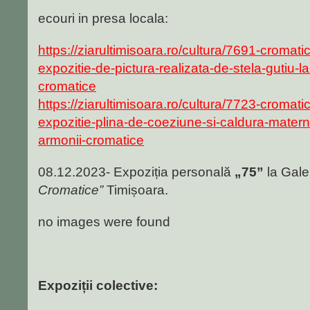
ecouri in presa locala:
https://ziarultimisoara.ro/cultura/7691-cromatica
expozitie-de-pictura-realizata-de-stela-gutiu-l
cromatice
https://ziarultimisoara.ro/cultura/7723-cromatica
expozitie-plina-de-coeziune-si-caldura-materna
armonii-cromatice
08.12.2023- Expoziția personală
„75”
la Gale
Cromatice”
Timișoara.
no images were found
Expoziții colective: