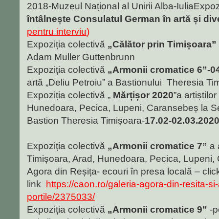
2018-Muzeul Național al Unirii Alba-IuliaExpozi
întâlnește Consulatul German în artă și div
pentru interviu
)
Expoziția colectivă
„Călător prin Timișoara”
Adam Muller Guttenbrunn
Expoziția colectivă
„Armonii cromatice 6”-0
artă „Deliu Petroiu” a Bastionului Theresia Ti
Expoziția colectivă „
Mărțișor 2020
”a artiștilo
Hunedoara, Pecica, Lupeni, Caransebeș la Secț
Bastion Theresia Timișoara-
17.02-02.03.202
Expoziția colectivă
„Armonii cromatice 7”
a a
Timișoara, Arad, Hunedoara, Pecica, Lupeni,
Agora din Reșița- ecouri în presa locală – clic
link
https://caon.ro/galeria-agora-din-resita-si
portile/2375033/
Expoziția colectivă
„Armonii cromatice 9”
-p