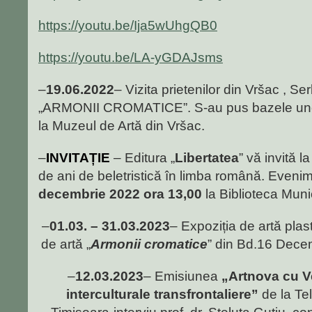
https://youtu.be/Ija5wUhgQB0
https://youtu.be/LA-yGDAJsms
–
19.06.2022
– Vizita prietenilor din Vršac , Se
„ARMONII CROMATICE”. S-au pus bazele unei c
la Muzeul de Artă din Vršac.
–
INVITAȚIE
– Editura „
Libertatea
” vă invită l
de ani de beletristică în limba română. Evenim
decembrie 2022 ora 13,00
la Biblioteca Muni
–
01.03. – 31.03.2023
– Expoziția de artă plas
de artă „
Armonii cromatice
” din Bd.16 Decem
–
12.03.2023
– Emisiunea
„Artnova cu V
interculturale transfrontaliere”
de la T