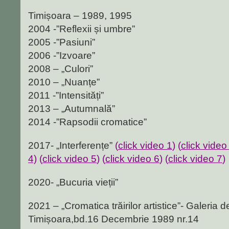
Timișoara – 1989, 1995
2004 -”Reflexii și umbre”
2005 -”Pasiuni”
2006 -”Izvoare”
2008 – „Culori”
2010 – „Nuanțe”
2011 -”Intensități”
2013 – „Autumnală”
2014 -”Rapsodii cromatice”
2017- „Interferențe”
(
click video 1
) (
click video
4)
(
click video 5
) (
click video 6
) (
click video 7
)
2020- „Bucuria vieții”
2021 – „Cromatica trăirilor artistice”- Galeria d
Timișoara,bd.16 Decembrie 1989 nr.14