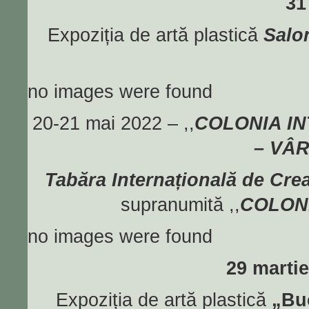
31
Expoziția de artă plastică
Salo
no images were found
20-21 mai 2022 – ,,
COLONIA I
– VÂR
Tabăra Internațională de Crea
supranumită ,,
COLON
no images were found
29 martie
Expoziția de artă plastică
„Buc