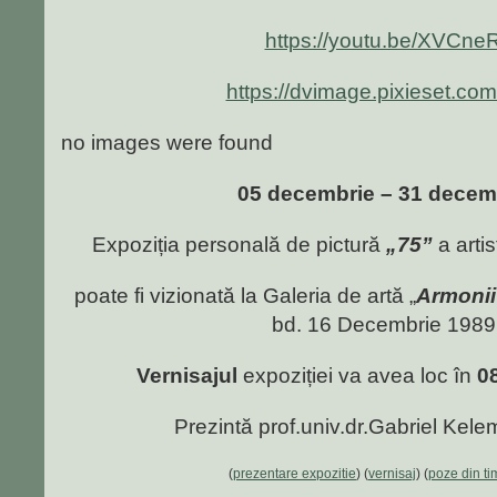
https://youtu.be/XVCn
https://dvimage.pixieset.co
no images were found
05 decembrie – 31 decem
Expoziția personală de pictură
„75”
a artis
poate fi vizionată la Galeria de artă „
Armonii
bd. 16 Decembrie 1989 
Vernisajul
expoziției va avea loc în
0
Prezintă prof.univ.dr.Gabriel Kelemen
(
prezentare expozitie
) (
vernisaj
) (
poze din ti