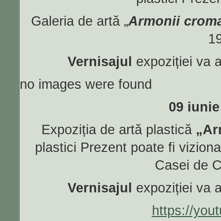
Galeria de artă „
Armonii croma
19
Vernisajul
expoziției va 
no images were found
09 iunie
Expoziția de artă plastică
„Ar
plastici Prezent poate fi vizion
Casei de C
Vernisajul
expoziției va 
https://yo