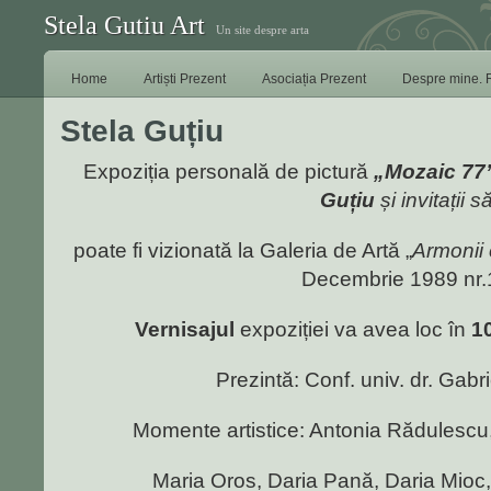
Stela Gutiu Art
Un site despre arta
Home
Artiști Prezent
Asociația Prezent
Despre mine. 
Stela Guțiu
Expoziția personală de pictură
„Mozaic 77
Guțiu
și invitații să
poate fi vizionată la Galeria de Artă „
Armonii 
Decembrie 1989 nr.
Vernisajul
expoziției va avea loc în
1
Prezintă: Conf. univ. dr. Gabr
Momente artistice: Antonia Rădulescu
Maria Oros, Daria Pană, Daria Mioc