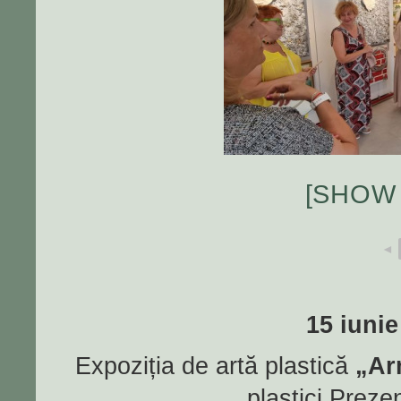
[SHOW
◄
15 iunie
Expoziția de artă plastică
„Ar
plastici Prezen