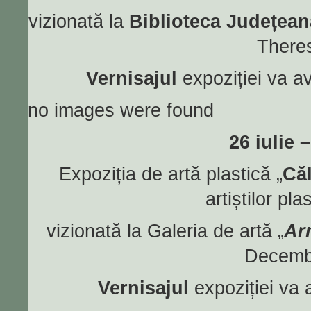
vizionată la
Biblioteca Județean
Theres
Vernisajul
expoziției va a
no images were found
26 iulie 
Expoziția de artă plastică „
Căl
artiștilor pla
vizionată la Galeria de artă „
Ar
Decembr
Vernisajul
expoziției va 