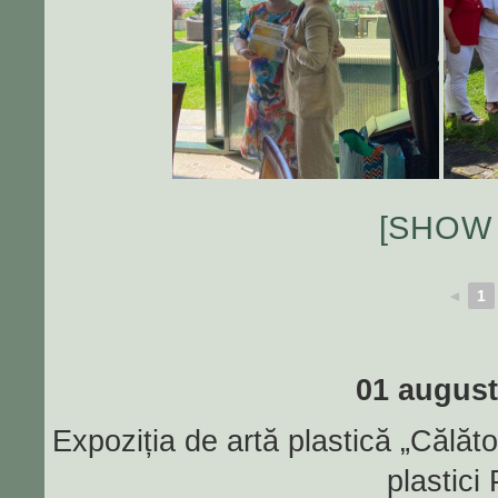
[SHOW
◄
1
01 august
Expoziția de artă plastică „Călător
plastici