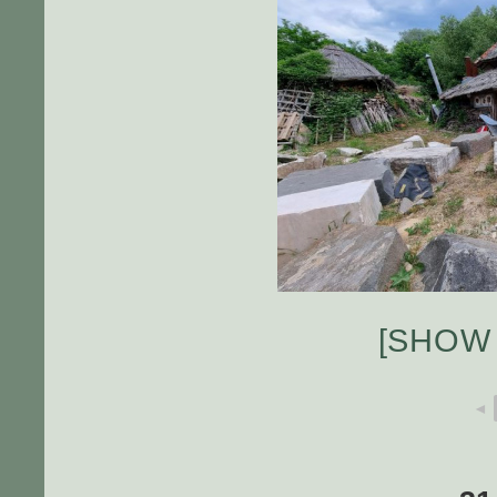
[SHOW
◄