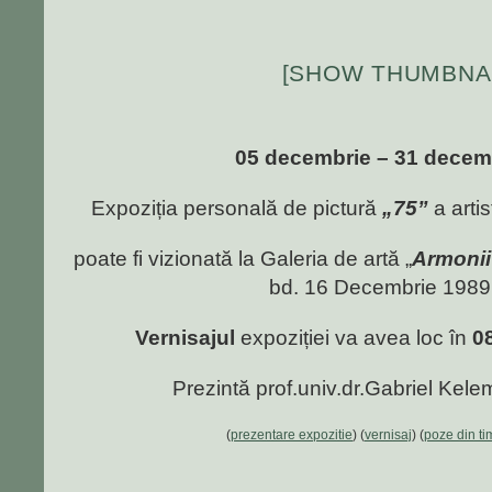
[SHOW THUMBNAI
05 decembrie – 31 decem
Expoziția personală de pictură
„75”
a artis
poate fi vizionată la Galeria de artă „
Armonii
bd. 16 Decembrie 1989 
Vernisajul
expoziției va avea loc în
0
Prezintă prof.univ.dr.Gabriel Kelemen
(
prezentare expozitie
) (
vernisaj
) (
poze din ti