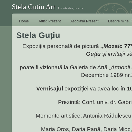
Stela Gutiu Art
Un site despre arta
Home
Artiști Prezent
Asociația Prezent
Despre mine. 
Stela Guțiu
Expoziția personală de pictură
„Mozaic 77
Guțiu
și invitații să
poate fi vizionată la Galeria de Artă „
Armonii 
Decembrie 1989 nr.
Vernisajul
expoziției va avea loc în
1
Prezintă: Conf. univ. dr. Gabr
Momente artistice: Antonia Rădulescu
Maria Oros, Daria Pană, Daria Mioc