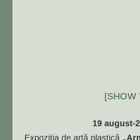
[SHOW 
19 august-
Expoziția de artă plastică
„Arm