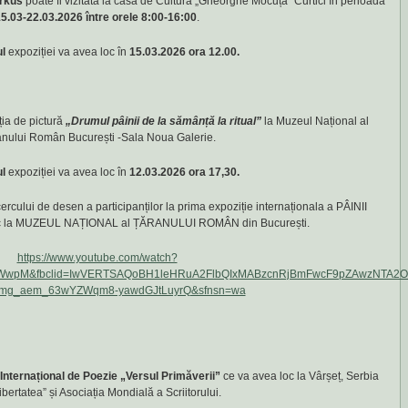
rkus
poate fi vizitată la casa de Cultură „Gheorghe Mocuța” Curtici în perioada
5.03-22.03.2026 între orele 8:00-16:00
.
ul
expoziției va avea loc în
15.03.2026 ora 12.00.
ția de pictură
„Drumul pâinii de la sămânță la ritual”
la Muzeul Național al
nului Român București -Sala Noua Galerie.
ul
expoziției va avea loc în
12.03.2026 ora 17,30.
ercului de desen a participanților la prima expoziție internaționala a PÂINII
c la MUZEUL NAȚIONAL al ȚĂRANULUI ROMÂN din București.
https://www.youtube.com/watch?
PWwpM&fbclid=IwVERTSAQoBH1leHRuA2FlbQIxMABzcnRjBmFwcF9pZAwzNTA
Vmg_aem_63wYZWqm8-yawdGJtLuyrQ&sfnsn=wa
 Internațional de Poezie „Versul Primăverii”
ce va avea loc la Vârșeț, Serbia
bertatea” și Asociația Mondială a Scriitorului.