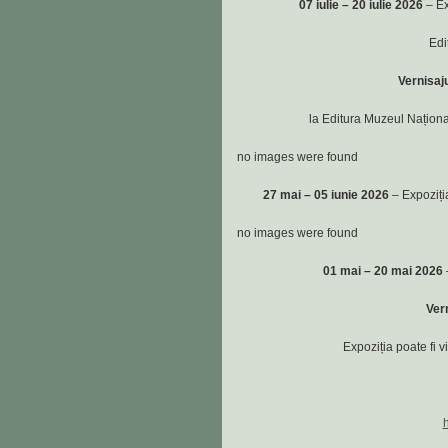
07 iulie – 20 iulie 2026
– Ex
Edi
Vernisaj
la Editura Muzeul Național
no images were found
27 mai – 05 iunie 2026
– Expoziți
no images were found
01 mai – 20 mai 2026
–
Vern
Expoziția poate fi v