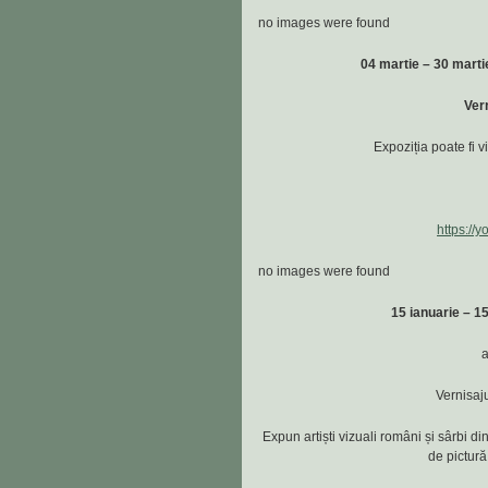
no images were found
04 martie – 30 mart
Vern
Expoziția poate fi v
https:/
no images were found
15 ianuarie – 1
a
Vernisaju
Expun artiști vizuali români și sârbi di
de pictură