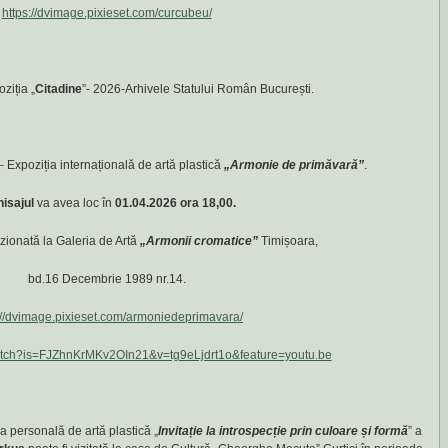
https://dvimage.pixieset.com/curcubeu/
ziția „
Citadine
”- 2026-Arhivele Statului Român București.
 Expoziția internațională de artă plastică
„Armonie de primăvară”
.
isajul
va avea loc în
01.04.2026 ora 18,00.
izionată la Galeria de Artă
„Armonii cromatice”
Timișoara,
bd.16 Decembrie 1989 nr.14.
://dvimage.pixieset.com/armoniedeprimavara/
watch?is=FJZhnKrMKv2OIn21&v=tg9eLjdrt1o&feature=youtu.be
a personală de artă plastică „
Invitație la introspecție prin culoare și formă
” a