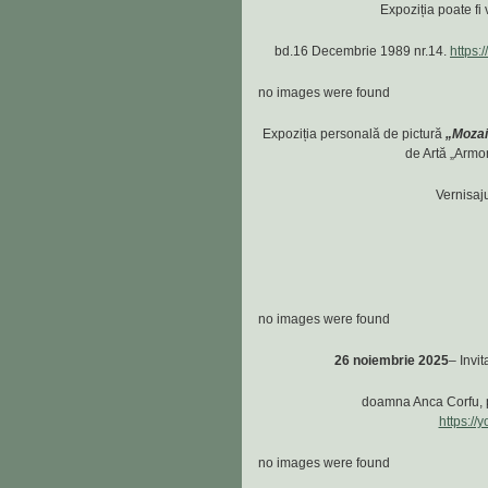
Expoziția poate fi
bd.16 Decembrie 1989 nr.14.
https:
no images were found
Expoziția personală de pictură
„Mozai
de Artă „Armo
Vernisaju
no images were found
26 noiembrie 2025
– Invi
doamna Anca Corfu, p
https:/
no images were found