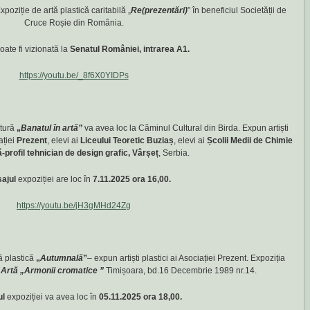
xpoziție de artă plastică caritabilă „
Re(prezentări)
” în beneficiul Societății de
Cruce Roșie din România.
oate fi vizionată la
Senatul României, intrarea A1.
https://youtu.be/_8f6X0YIDPs
ctură
„
Banatul în artă”
va avea loc la Căminul Cultural din Birda. Expun artiști
ației
Prezent
, elevi ai
Liceului Teoretic Buziaș
, elevi ai
Școlii Medii de Chimie
-profil tehnician de design grafic, Vârșeț
, Serbia.
sajul
expoziției are loc în
7.11.2025 ora 16,00.
https://youtu.be/jH3gMHd24Zg
ă plastică
„
Autumnală
”
– expun artiști plastici ai Asociației Prezent. Expoziția
 Artă „Armonii cromatice ”
Timișoara, bd.16 Decembrie 1989 nr.14.
ul
expoziției va avea loc în
05.11.2025 ora 18,00.