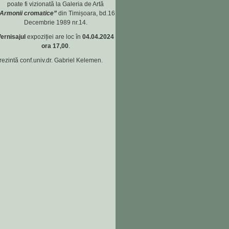
poate fi vizionată la Galeria de Artă
Armonii cromatice”
din Timișoara, bd.16
Decembrie 1989 nr.14.
ernisajul
expoziției are loc în
04.04.2024
ora 17,00
.
rezintă conf.univ.dr. Gabriel Kelemen.