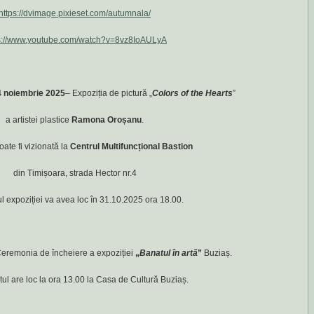
https://dvimage.pixieset.com/autumnala/
s://www.youtube.com/watch?v=8vz8IoAULyA
4 noiembrie 2025
– Expoziția de pictură „
Colors of the Hearts
”
a artistei plastice
Ramona Oroșanu
.
oate fi vizionată la
Centrul Multifuncțional Bastion
din Timișoara, strada Hector nr.4
l expoziției va avea loc în 31.10.2025 ora 18.00.
eremonia de încheiere a expoziției
„
Banatul în artă
”
Buziaș.
l are loc la ora 13.00 la Casa de Cultură Buziaș.