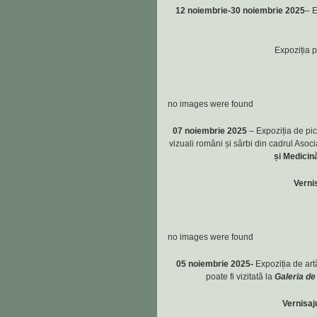
12 noiembrie-30 noiembrie 2025
– E
Expoziția p
no images were found
07 noiembrie 2025
– Expoziția de pi
vizuali români și sârbi din cadrul Asoci
și Medicină
Verni
no images were found
05 noiembrie 2025-
Expoziția de art
poate fi vizitată la
Galeria de
Vernisaj