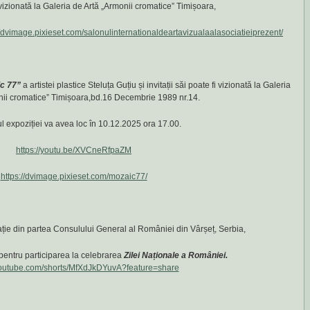
 vizionată la Galeria de Artă „Armonii cromatice” Timișoara,
//dvimage.pixieset.com/salonulinternationaldeartavizualaalasociatieiprezent/
c 77”
a artistei plastice Steluța Guțiu și invitații săi poate fi vizionată la Galeria
nii cromatice” Timișoara,bd.16 Decembrie 1989 nr.14.
l expoziției va avea loc în 10.12.2025 ora 17.00.
https://youtu.be/XVCneRfpaZM
https://dvimage.pixieset.com/mozaic77/
tație din partea Consulului General al României din Vârșeț, Serbia,
entru participarea la celebrarea
Zilei Naționale a României.
/youtube.com/shorts/MfXdJkDYuvA?feature=share