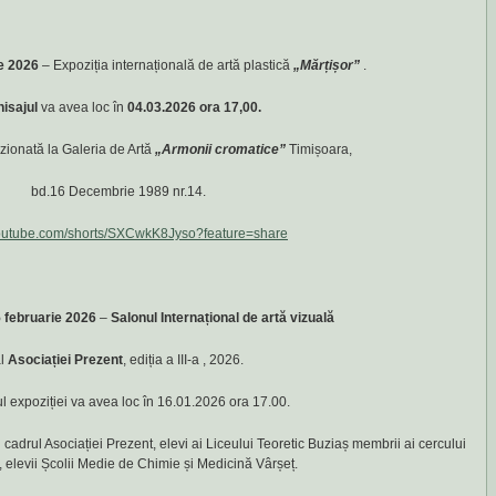
ie 2026
– Expoziția internațională de artă plastică
„Mărțișor”
.
isajul
va avea loc în
04.03.2026 ora 17,00.
izionată la Galeria de Artă
„Armonii cromatice”
Timișoara,
bd.16 Decembrie 1989 nr.14.
/youtube.com/shorts/SXCwkK8Jyso?feature=share
5 februarie 2026
–
Salonul Internațional de artă vizuală
l
Asociației Prezent
, ediția a III-a , 2026.
l expoziției va avea loc în 16.01.2026 ora 17.00.
n cadrul Asociației Prezent, elevi ai Liceului Teoretic Buziaș membrii ai cercului
, elevii Școlii Medie de Chimie și Medicină Vârșeț.