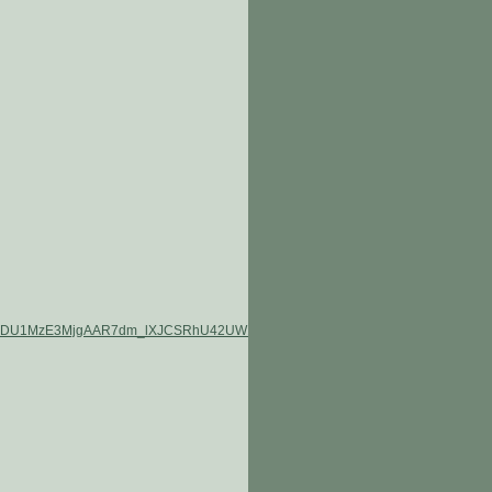
2ODU1MzE3MjgAAR7dm_lXJCSRhU42UW1DiN8eP8orCmj_w7UnX661o5_NtDYnD