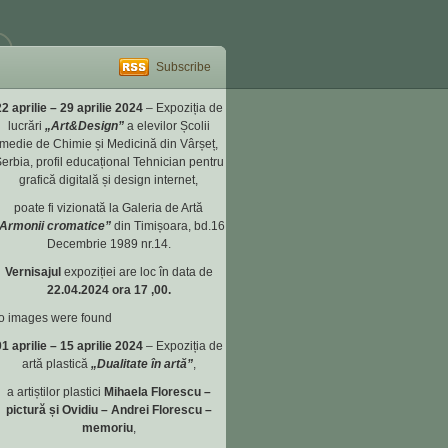
Subscribe
2 aprilie – 29 aprilie 2024
– Expoziția de
lucrări
„Art&Design”
a elevilor Școlii
medie de Chimie și Medicină din Vârșeț,
erbia, profil educațional Tehnician pentru
grafică digitală și design internet,
poate fi vizionată la Galeria de Artă
Armonii cromatice”
din Timișoara, bd.16
Decembrie 1989 nr.14.
Vernisajul
expoziției are loc în data de
22.04.2024 ora 17 ,00.
o images were found
1 aprilie – 15 aprilie 2024
– Expoziția de
artă plastică
„Dualitate în artă”
,
a artiștilor plastici
Mihaela Florescu
–
pictură și Ovidiu – Andrei Florescu –
memoriu
,