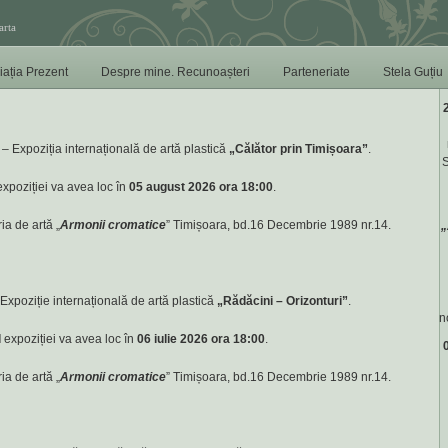
arta
iația Prezent
Despre mine. Recunoașteri
Parteneriate
Stela Guțiu
2
– Expoziția internațională de artă plastică
„Călător prin Timișoara”
.
S
xpoziției va avea loc în
05 august 2026 ora 18:00
.
ria de artă „
Armonii cromatice
” Timișoara, bd.16 Decembrie 1989 nr.14.
„
Expoziție internațională de artă plastică
„Rădăcini – Orizonturi”
.
n
l
expoziției va avea loc în
06 iulie 2026 ora 18:00
.
0
ria de artă „
Armonii cromatice
” Timișoara, bd.16 Decembrie 1989 nr.14.