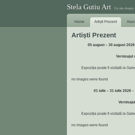
Stela Gutiu Art
Un site despre 
Home
Artiști Prezent
Asoc
Artiști Prezent
05 august – 30 august 2026
Vernisajul
e
Expoziția poate fi vizitată la Gale
no images were found
01 iulie – 31 iulie 2026
– 
Vernisaju
Expoziția poate fi vizitată la Gale
no images were found