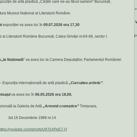
poziție de artă plastică „
Cărțile care ne-au făcut oameni
” București,
„
tura Muzeul Național al Literaturii Române.
V
ul
expoziției va avea loc în
09.07.2026 ora 17,30
P
 al Literaturii Române București, Calea Griviței nr.64-66, sector I.
a
„
Ia Națională
” va avea loc la Camera Deputaților, Parlamentul României.
 Expoziția internațională de artă plastică
„Curcubeu artistic”
.
isajul
va avea loc în
06.05.2026 ora 18,00.
izionată la Galeria de Artă
„Armonii cromatice”
Timișoara,
bd.16 Decembrie 1989 nr.14.
https://youtube.com/shorts/UKTcXPeE7-Q