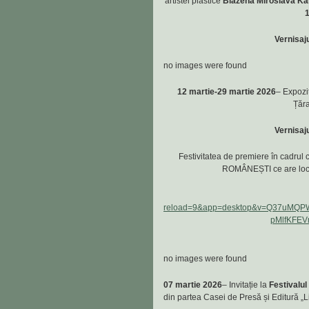
artistei plastice
Blazena Miroslava Ka
1
Vernisaj
no images were found
12 martie-29 martie 2026
– Expozi
Țăra
Vernisaj
Festivitatea de premiere în cadrul c
ROMÂNEȘTI ce are lo
reload=9&app=desktop&v=Q37uMQ
pMlfKFE
no images were found
07 martie 2026
– Invitație la
Festivalul
din partea Casei de Presă și Editură „Li