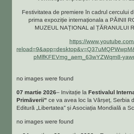
Festivitatea de premiere în cadrul cercului d
prima expoziție internaționala a PÂINII 
MUZEUL NAȚIONAL al ȚĂRANULUI RO
https://www.youtube.com
reload=9&app=desktop&v=Q37uMQPWwpM
pMlfKFEVmg_aem_63wYZWqm8-yawd
no images were found
07 martie 2026
– Invitație la
Festivalul Intern
Primăverii”
ce va avea loc la Vârșeț, Serbia 
Editură „Libertatea” și Asociația Mondială a Scri
no images were found