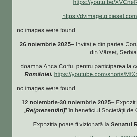
https://youtu.be/XVCn
https://dvimage.pixieset.co
no images were found
26 noiembrie 2025
– Invitație din partea Co
din Vârșeț, Serbia
doamna Anca Corfu, pentru participarea la 
României.
https://youtube.com/shorts/M
no images were found
12 noiembrie-30 noiembrie 2025
– Expoziți
„
Re(prezentări)
” în beneficiul Societății 
Expoziția poate fi vizionată la
Senatul R