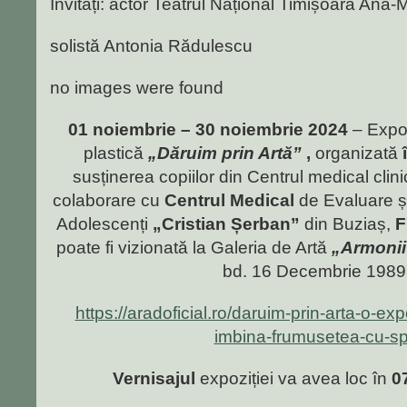
Invitați: actor Teatrul Național Timișoara Ana
solistă Antonia Rădulescu
no images were found
01 noiembrie – 30 noiembrie 2024
– Expoz
plastică
„Dăruim prin Artă”
,
organizată
susținerea copiilor din Centrul medical clin
colaborare cu
Centrul Medical
de Evaluare și
Adolescenți
„Cristian Șerban”
din Buziaș,
F
poate fi vizionată la Galeria de Artă
„Armonii
bd. 16 Decembrie 1989 
https://aradoficial.ro/daruim-prin-arta-o-exp
imbina-frumusetea-cu-sp
Vernisajul
expoziției va avea loc în
0