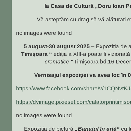
la Casa de Cultură „Doru Ioan P
Vă așteptăm cu drag să vă alăturați ev
no images were found
5 august-30 august 2025
– Expoziția de a
Timișoara “
ediția a XIII-a poate fi vizionat
cromatice “
Timișoara bd.16 Decem
Vernisajul expoziției va avea loc în 
https://www.facebook.com/share/v/1CQNvtKJ
https://dvimage.pixieset.com/calatorprintimiso
no images were found
Expoziția de pictură
„Banatul în artă”
cu l