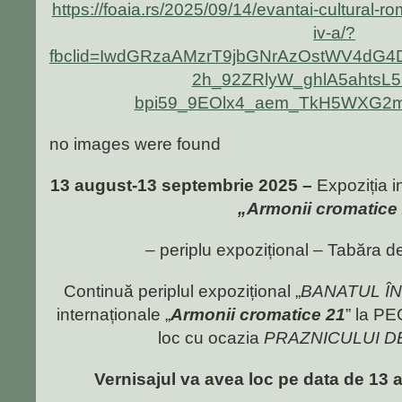
https://foaia.rs/2025/09/14/evantai-cultural-ro
iv-a/?
fbclid=IwdGRzaAMzrT9jbGNrAzOstWV4dG4
2h_92ZRlyW_ghlA5ahtsL5
bpi59_9EOlx4_aem_TkH5WXG2m
no images were found
13 august-13 septembrie 2025 –
Expoziția in
„Armonii cromatice
– periplu expozițional – Tabăra d
Continuă periplul expozițional „
BANATUL ÎN
internaționale „
Armonii cromatice 21
” la P
loc cu ocazia
PRAZNICULUI D
Vernisajul va avea loc pe data de 13 