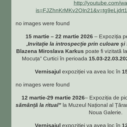
http://youtube.com/w
is=FJZhnKrMKv2OIn21&v=tg9eLjdrt1
no images were found
15 martie – 22 martie 2026
– Expoziția p
„
Invitație la introspecție prin culoare și
Blazena Miroslava Karkus
poate fi vizitată
Mocuța” Curtici în perioada
15.03-22.03.202
Vernisajul
expoziției va avea loc în
1
no images were found
12 martie-29 martie 2026
– Expoziția de pi
sămânță la ritual”
la Muzeul Național al Țăr
Noua Galerie.
Vernisajul
expoziției va avea loc în
1