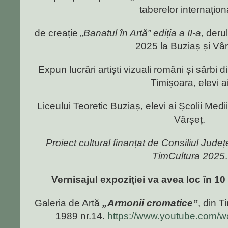
taberelor internațion
de creație
„Banatul în Artă” ediția a II-a
, deru
2025 la Buziaș și Vâr
Expun lucrări artiști vizuali români și sârbi 
Timișoara, elevi a
Liceului Teoretic Buziaș, elevi ai Școlii Med
Vârșeț.
Proiect cultural finanțat de Consiliul Jude
TimCultura 2025
.
Vernisajul expoziției va avea loc în 10
Galeria de Artă
„Armonii cromatice”
, din 
1989 nr.14.
https://www.youtube.com