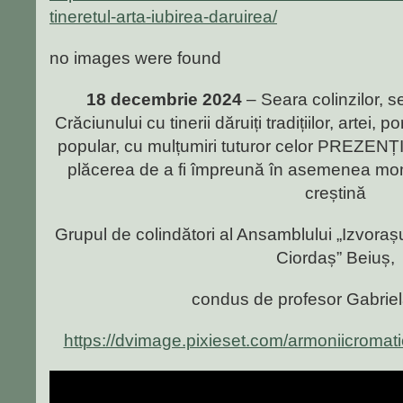
tineretul-arta-iubirea-daruirea/
no images were found
18 decembrie 2024
– Seara colinzilor, s
Crăciunului cu tinerii dăruiți tradițiilor, artei, p
popular, cu mulțumiri tuturor celor PREZENȚI
plăcerea de a fi împreună în asemenea mome
creștină
Grupul de colindători al Ansamblului „Izvorașu
Ciordaș” Beiuș,
condus de profesor Gabriel
https://dvimage.pixieset.com/armoniicromati