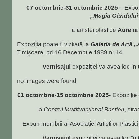
07 octombrie-31 octombrie 2025
– Expoz
„Magia Gândului
a artistei plastice
Aurelia
Expoziția poate fi vizitată la
Galeria de Artă 
Timișoara, bd.16 Decembrie 1989 nr.14.
Vernisajul
expoziției va avea loc în
no images were found
01 octombrie-15 octombrie 2025-
Expoziție 
la
Centrul Multifuncțional Bastion
, str
Expun membrii ai Asociației Artiștilor Plasti
Vernisajul
expoziției va avea loc în