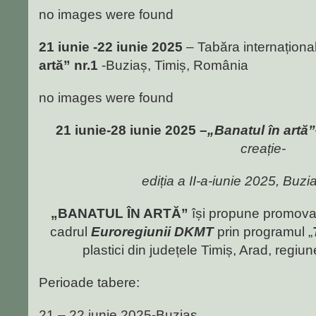
no images were found
21 iunie -22 iunie 2025
– Tabăra internaționa
artă” nr.1
-Buziaș, Timiș, România
no images were found
21 iunie-28 iunie 2025 –
„Banatul în artă”
creație-
ediția a II-a-iunie 2025, Buzi
„BANATUL ÎN ARTĂ”
își propune promovare
cadrul
Euroregiunii DKMT
prin programul „
plastici din județele Timiș, Arad, regiu
Perioade tabere:
21 – 22 iunie 2025-Buziaș