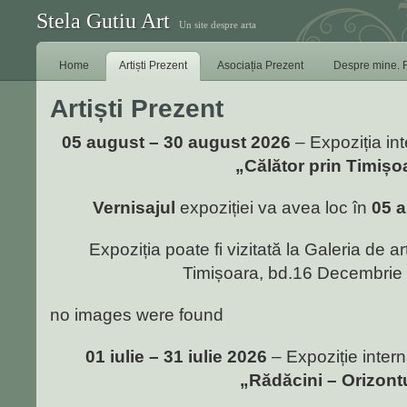
Stela Gutiu Art
Un site despre arta
Home
Artiști Prezent
Asociația Prezent
Despre mine. 
Artiști Prezent
05 august – 30 august 2026
– Expoziția int
„Călător prin Timișo
Vernisajul
expoziției va avea loc în
05 a
Expoziția poate fi vizitată la Galeria de ar
Timișoara, bd.16 Decembrie 
no images were found
01 iulie – 31 iulie 2026
– Expoziție intern
„Rădăcini – Orizont