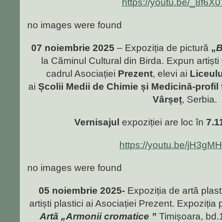
https://youtu.be/_8f6X
no images were found
07 noiembrie 2025
– Expoziția de pictură
„
B
la Căminul Cultural din Birda. Expun artiști 
cadrul Asociației
Prezent
, elevi ai
Liceulu
ai
Școlii Medii de Chimie și Medicină-profil
Vârșeț
, Serbia.
Vernisajul
expoziției are loc în
7.11
https://youtu.be/jH3gM
no images were found
05 noiembrie 2025-
Expoziția de artă plas
artiști plastici ai Asociației Prezent. Expoziția 
Artă „Armonii cromatice ”
Timișoara, bd.