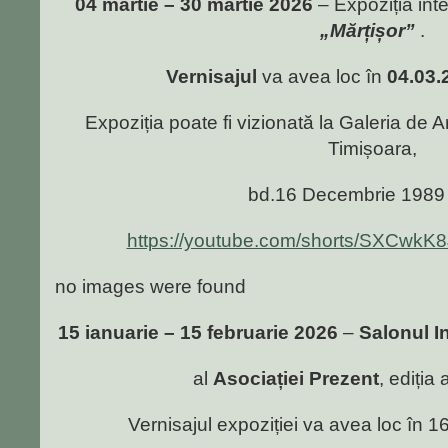
04 martie – 30 martie 2026
– Expoziția int
„Mărțișor”
.
Vernisajul
va avea loc în
04.03.
Expoziția poate fi vizionată la Galeria de A
Timișoara,
bd.16 Decembrie 1989 
https://youtube.com/shorts/SXCwkK
no images were found
15 ianuarie – 15 februarie 2026
–
Salonul In
al
Asociației Prezent
, ediția 
Vernisajul expoziției va avea loc în 