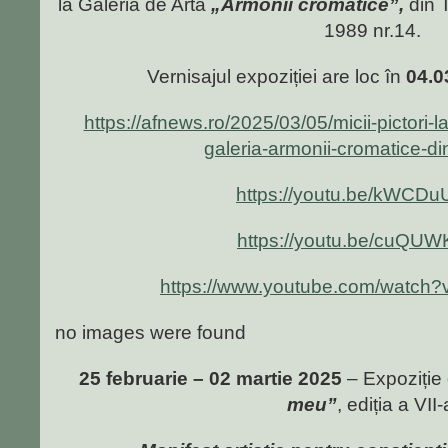
la Galeria de Artă
„Armonii cromatice”,
din 
1989 nr.14.
Vernisajul expoziției are loc în
04.0
https://afnews.ro/2025/03/05/micii-pictori-l
galeria-armonii-cromatice-di
https://youtu.be/kWCD
https://youtu.be/cuQU
https://www.youtube.com/watch
no images were found
25 februarie – 02 martie 2025
– Expoziție
meu”
, ediția a VII-